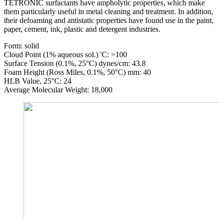
TETRONIC surfactants have ampholytic properties, which make
them particularly useful in metal cleaning and treatment. In addition,
their defoaming and antistatic properties have found use in the paint,
paper, cement, ink, plastic and detergent industries.
Form: solid
Cloud Point (1% aqueous sol.) 'C: >100
Surface Tension (0.1%, 25°C) dynes/cm: 43.8
Foam Height (Ross Miles, 0.1%, 50°C) mm: 40
HLB Value, 25°C: 24
Average Molecular Weight: 18,000