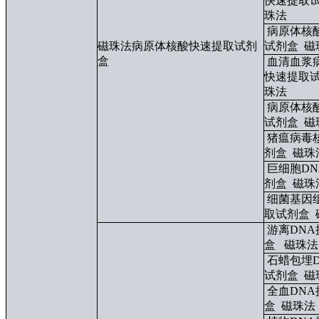
快速提取
珠法
病原体核
磁珠法病原体核酸快速提取试剂
试剂盒
磁
盒
血清血浆
快速提取
珠法
病原体核
试剂盒
磁
猪瘟病毒
剂盒
磁珠
巨细胞D
剂盒
磁珠
细菌基因
取试剂盒
游离DN
盒
磁珠法
石蜡包埋
试剂盒
磁
全血DN
盒
磁珠法