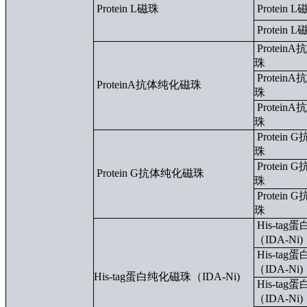
Protein L磁珠
Protein 
Protein 
Protei
珠
Protei
ProteinA抗体纯化磁珠
珠
Protei
珠
Protein
珠
Protein
Protein G抗体纯化磁珠
珠
Protein
珠
His-ta
（IDA-Ni)
His-ta
（IDA-Ni)
His-tag蛋白纯化磁珠（IDA-Ni)
His-ta
（IDA-Ni)