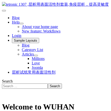
Blog
Help
About your home page
New feature: Workflows
Login
Sample Layouts
Blog
Category List
Articles
Millions
Love
Joomla
层析试纸常用表面活性剂
Search
Search
Welcome to WUHAN