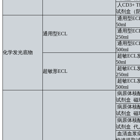
人CD3+
试剂盒（
通用型EC
50ml
通用型EC
通用型ECL
250ml
通用型EC
500ml
化学发光底物
超敏ECL
50ml
超敏ECL
超敏形ECL
250ml
超敏ECL
500ml
病原体核
试剂盒
磁
病原体核
试剂盒
磁
病原体核
试剂盒
代
血清血浆