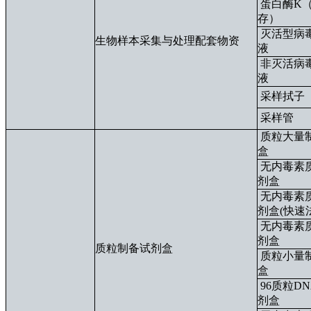
蛋白酶K
存）
灭活型病
生物样本采集与处理配套物资
液
非灭活病
液
采样拭子
采样管
质粒大量
盒
无内毒素
剂盒
无内毒素
剂盒(快速
无内毒素
剂盒
质粒制备试剂盒
质粒小量
盒
96质粒D
剂盒