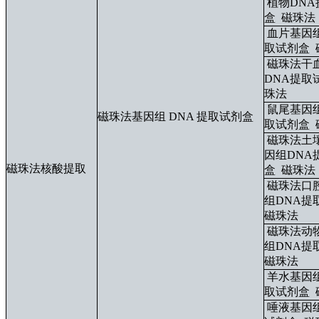
植物DN
盒
磁珠法
血片基因
取试剂
盒
磁珠法干
DNA提取
珠法
鼠尾基因
磁珠法基因组 DNA 提取试剂盒
取试剂盒
磁珠法土
因组DNA
磁珠法核酸提取
盒
磁珠法
磁珠法口
组DNA提
磁珠法
磁珠法动
组DNA提
磁珠法
羊水基因
取试剂盒
唾液基因