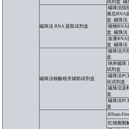
试剂盒
磁
磁珠法组织
液总RNA
盒
磁珠法
磁珠法 RNA 提取试剂盒
植物RNA
盒
磁珠法
血
液RN
A
盒
磁珠法
磁珠法片
盒
纳米磁珠
试剂盒
磁珠法PC
磁珠法核酸相关辅助试剂盒
化试剂盒
磁珠法染
盒
磁珠法PC
盒
RNase-Fre
红细胞裂