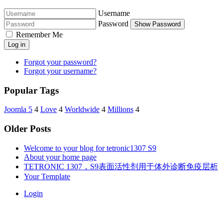
Username
Password
Show Password
Remember Me
Log in
Forgot your password?
Forgot your username?
Popular Tags
Joomla 5
4
Love
4
Worldwide
4
Millions
4
Older Posts
Welcome to your blog for tetronic1307 S9
About your home page
TETRONIC 1307，S9表面活性剂用于体外诊断免疫层析
Your Template
Login