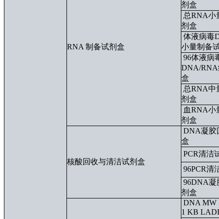
剂盒
总RNA小
剂盒
体液病毒D
RNA 制备试剂盒
小量制备
96体液病
DNA/RN
盒
总RNA中
剂盒
血RNA小
剂盒
DNA凝
盒
PCR清洁
核酸回收与清洁试剂盒
96PCR
96DNA
剂盒
DNA MW 
1 KB LA