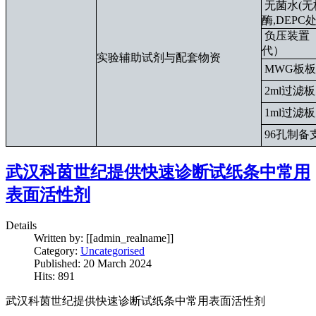
无菌水(无
酶,DEPC
负压装置
代）
实验辅助试剂与配套物资
MWG板
2ml过滤
1ml过滤
96孔制备
武汉科茵世纪提供快速诊断试纸条中常用
表面活性剂
Details
Written by:
[[admin_realname]]
Category:
Uncategorised
Published: 20 March 2024
Hits: 891
武汉科茵世纪提供快速诊断试纸条中常用表面活性剂