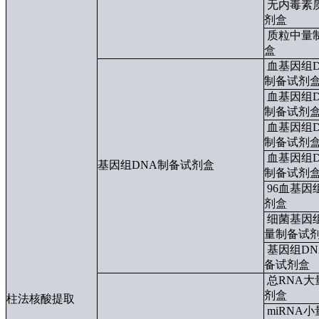
无内毒素
剂盒
质粒中量
盒
血基因组
制备试剂
血基因组
制备试剂
血基因组
制备试剂
血基因组
基因组DNA制备试剂盒
制备试剂盒
96血基因
剂盒
细菌基因
量制备试
基因组D
备试剂盒
总RNA大
剂盒
柱法核酸提取
miRNA